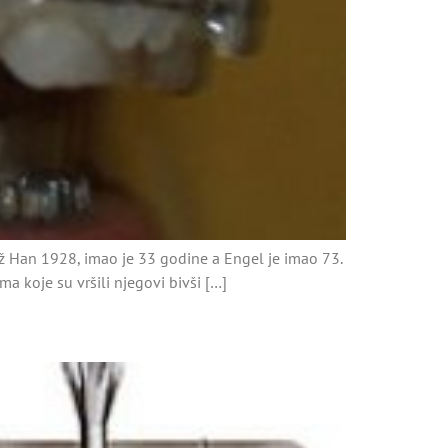
rdž Han 1928, imao je 33 godine a Engel je imao 73.
a koje su vršili njegovi bivši […]