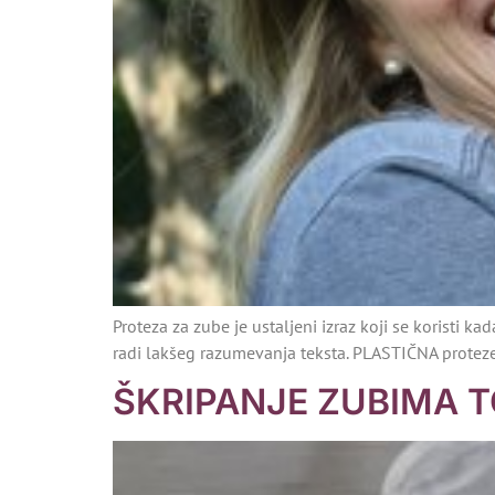
Proteza za zube je ustaljeni izraz koji se koristi k
radi lakšeg razumevanja teksta. PLASTIČNA proteze
ŠKRIPANJE ZUBIMA 