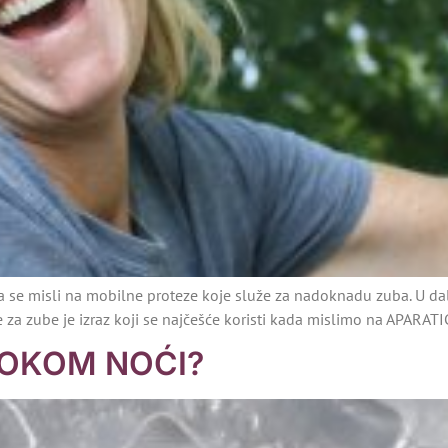
ada se misli na mobilne proteze koje služe za nadoknadu zuba. U dalj
 za zube je izraz koji se najčešće koristi kada mislimo na APARA
TOKOM NOĆI?