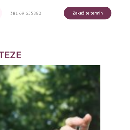
+381 69 655880
Zakažite termin
OTEZE