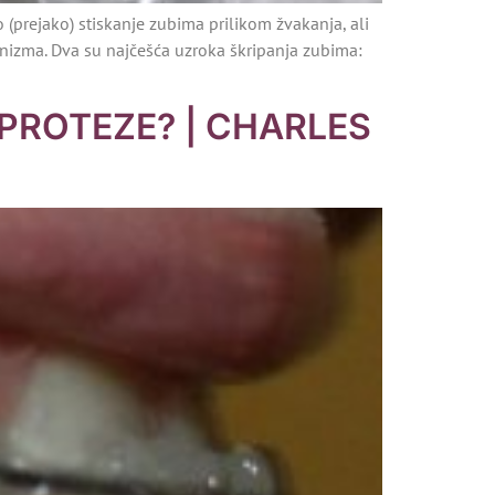
 (prejako) stiskanje zubima prilikom žvakanja, ali
nizma. Dva su najčešća uzroka škripanja zubima:
 PROTEZE? | CHARLES