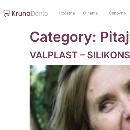
Početna
O nama
Cenovnik
Category:
Pita
VALPLAST – SILIKON