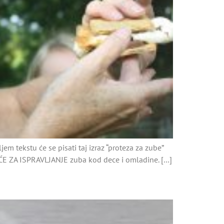
em tekstu će se pisati taj izraz “proteza za zube”
TIĆE ZA ISPRAVLJANJE zuba kod dece i omladine. […]