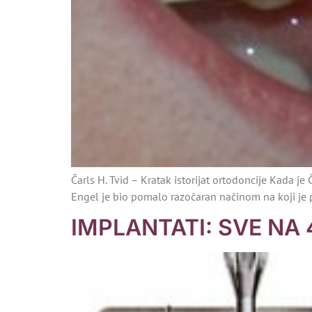
Čarls H. Tvid – Kratak istorijat ortodoncije Kada j
Engel je bio pomalo razočaran načinom na koji je pr
IMPLANTATI: SVE NA