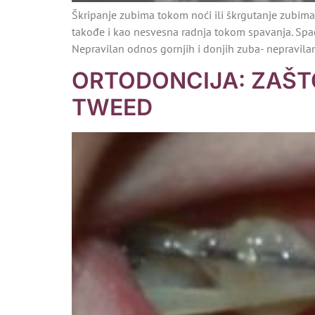
Škripanje zubima tokom noći ili škrgutanje zubima 
takođe i kao nesvesna radnja tokom spavanja. Spad
Nepravilan odnos gornjih i donjih zuba- nepravila
ORTODONCIJA: ZAŠTO
TWEED