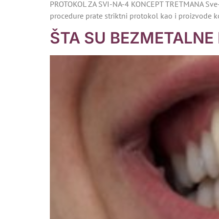
PROTOKOL ZA SVI-NA-4 KONCEPT TRETMANA Sve-na-4 t
procedure prate striktni protokol kao i proizvode 
ŠTA SU BEZMETALNE