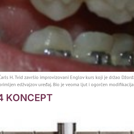
e Čarls H. Tvid završio improvizovani Englov kurs koji je držao Džo
imljen edžvajzov uređaj. Bio je veoma ljut i ogorčen modifikacijam
 4 KONCEPT