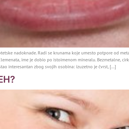
protetske nadoknade. Radi se krunama koje umesto potpore od met
Elemenata, ime je dobio po istoimenom mineralu. Bezmetalne, cir
tao interesantan zbog svojih osobina: izuzetno je čvrst, […]
EH?