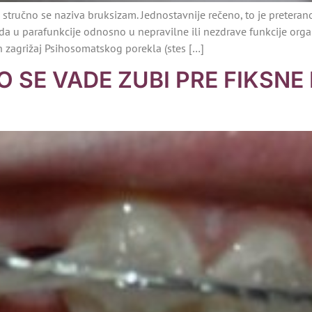
stručno se naziva bruksizam. Jednostavnije rečeno, to je preterano
a u parafunkcije odnosno u nepravilne ili nezdrave funkcije orga
n zagrižaj Psihosomatskog porekla (stes […]
 SE VADE ZUBI PRE FIKSNE