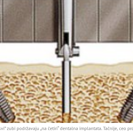
“svi” zubi podržavaju „na četiri“ dentalna implantata. Tačnije, ceo