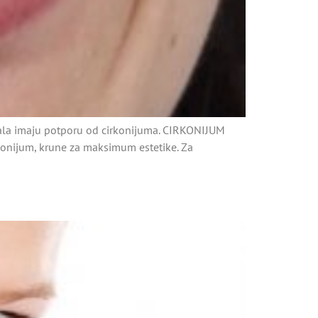
ala imaju potporu od cirkonijuma. CIRKONIJUM
konijum, krune za maksimum estetike. Za