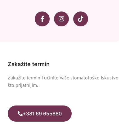
Zakažite termin
Zakažite termin i učinite Vaše stomatološko iskustvo
što prijatnijim.
+381 69 655880