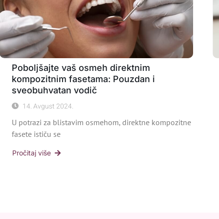
Poboljšajte vaš osmeh direktnim
kompozitnim fasetama: Pouzdan i
sveobuhvatan vodič
14. Avgust 2024.
U potrazi za blistavim osmehom, direktne kompozitne
fasete ističu se
Pročitaj više