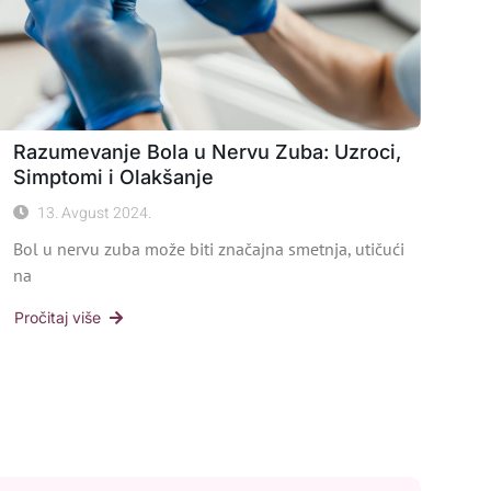
Razumevanje Bola u Nervu Zuba: Uzroci,
Simptomi i Olakšanje
13. Avgust 2024.
Bol u nervu zuba može biti značajna smetnja, utičući
na
Pročitaj više