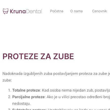
Početna
O nama
Cenovnik
PROTEZE ZA ZUBE
Nadoknada izgubljenih zuba postavljanjem proteza za zube je 
zube:
Totalne proteze
: Kad osoba nema nijedan zub, postavlj
Parcijalne proteze
: Ako je u vilici preostao određeni b
nedostaju.