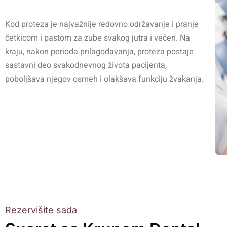
Kod proteza je najvažnije redovno održavanje i pranje
četkicom i pastom za zube svakog jutra i večeri. Na
kraju, nakon perioda prilagođavanja, proteza postaje
sastavni deo svakodnevnog života pacijenta,
poboljšava njegov osmeh i olakšava funkciju žvakanja.
Rezervišite sada