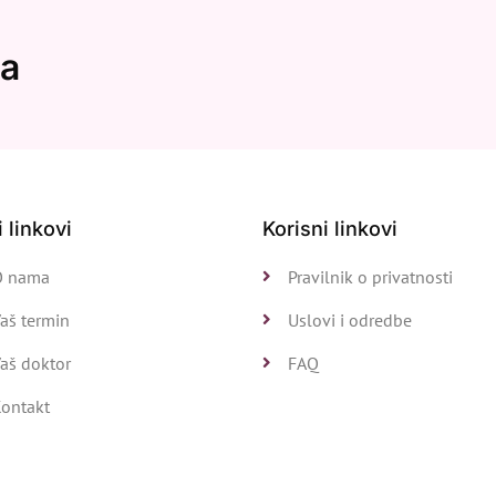
ma
i linkovi
Korisni linkovi
O nama
Pravilnik o privatnosti
aš termin
Uslovi i odredbe
aš doktor
FAQ
Kontakt