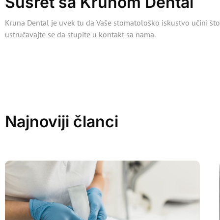
Susret sa Krunom Dental
Kruna Dental je uvek tu da Vaše stomatološko iskustvo učini što 
ustručavajte se da stupite u kontakt sa nama.
Najnoviji članci