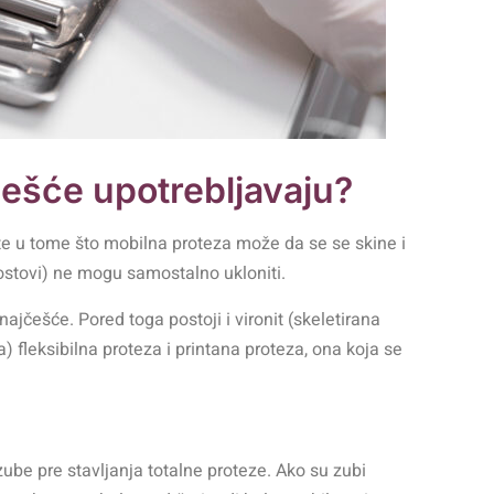
češće upotrebljavaju?
te u tome što mobilna proteza može da se se skine i
 mostovi) ne mogu samostalno ukloniti.
najčešće. Pored toga postoji i
vironit
(skeletirana
a) fleksibilna proteza i
printana proteza
, ona koja se
 zube pre stavljanja totalne proteze. Ako su zubi