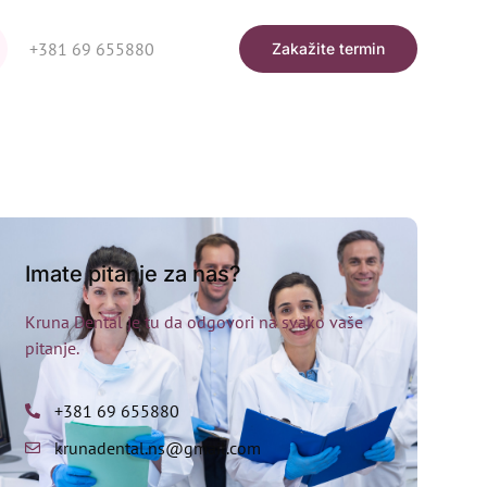
+381 69 655880
Zakažite termin
Imate pitanje za nas?
Kruna Dental je tu da odgovori na svako vaše
pitanje.
+381 69 655880
krunadental.ns@gmail.com