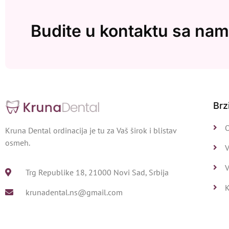
Budite u kontaktu sa na
Brz
Kruna Dental ordinacija je tu za Vaš širok i blistav
osmeh.
V
V
Trg Republike 18, 21000 Novi Sad, Srbija
krunadental.ns@gmail.com