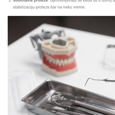
Subtotalne proteze
: Upotrebljavaju se kada su u usnoj du
stabilizaciju proteze bar na neko vreme.