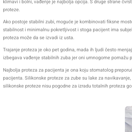
klimavi i bolni, vađenje je najbolja opcija. S druge strane čvrst
proteze.
Ako postoje stabilni zubi, moguće je kombinovati fiksne mo
stabilnost i minimalnu pokretljivost
i stoga pacijent ima subjek
proteza može da se izvadi iz usta
.
Trajanje proteza je oko
pet godina
, mada ih ljudi često menja
izbegava vađenje stabilnih zuba jer oni umnogome pomažu pr
Najbolja proteza za pacijenta je ona koju stomatolog preporuč
pacijenta. Silikonske proteze za zube su lake za navikavanje,
silikonske proteze nisu pogodne za izradu totalnih proteza gorn