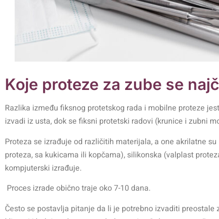
Koje proteze za zube se naj
Razlika između fiksnog protetskog rada i mobilne proteze jes
izvadi iz usta, dok se fiksni protetski radovi (krunice i zubni
Proteza
se izrađuje od različitih materijala, a one
akrilatne
su 
proteza, sa kukicama ili kopčama),
silikonska
(valplast protez
kompjuterski izrađuje.
Proces izrade obično traje oko 7-10 dana.
Često se postavlja pitanje da li je potrebno izvaditi preostale