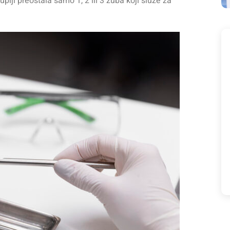
plji preostala samo 1, 2 ili 3 zuba koji služe za