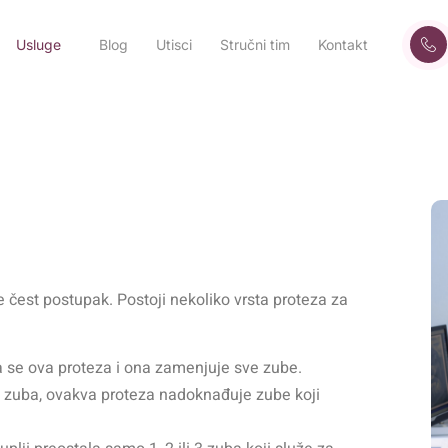
Usluge
Blog
Utisci
Stručni tim
Kontakt
čest postupak. Postoji nekoliko vrsta proteza za
a se ova proteza i ona zamenjuje sve zube.
roj zuba, ovakva proteza nadoknađuje zube koji