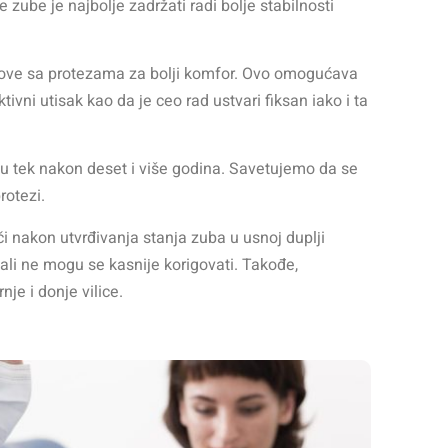
e zube je najbolje zadržati radi bolje stabilnosti
stove sa protezama za bolji komfor. Ovo omogućava
tivni utisak kao da je ceo rad ustvari fiksan iako i ta
ju tek nakon deset i više godina. Savetujemo da se
otezi.
i nakon utvrđivanja stanja zuba u usnoj duplji
 ali ne mogu se kasnije korigovati.
Takođe,
je i donje vilice.