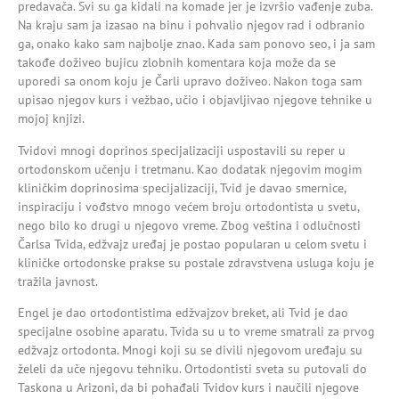
predavača. Svi su ga kidali na komade jer je izvršio vađenje zuba.
Na kraju sam ja izasao na binu i pohvalio njegov rad i odbranio
ga, onako kako sam najbolje znao. Kada sam ponovo seo, i ja sam
takođe doživeo bujicu zlobnih komentara koja može da se
uporedi sa onom koju je Čarli upravo doživeo. Nakon toga sam
upisao njegov kurs i vežbao, učio i objavljivao njegove tehnike u
mojoj knjizi.
Tvidovi mnogi doprinos specijalizaciji uspostavili su reper u
ortodonskom učenju i tretmanu. Kao dodatak njegovim mogim
kliničkim doprinosima specijalizaciji, Tvid je davao smernice,
inspiraciju i vođstvo mnogo većem broju ortodontista u svetu,
nego bilo ko drugi u njegovo vreme. Zbog veština i odlučnosti
Čarlsa Tvida, edžvajz uređaj je postao popularan u celom svetu i
kliničke ortodonske prakse su postale zdravstvena usluga koju je
tražila javnost.
Engel je dao ortodontistima edžvajzov breket, ali Tvid je dao
specijalne osobine aparatu. Tvida su u to vreme smatrali za prvog
edžvajz ortodonta. Mnogi koji su se divili njegovom uređaju su
želeli da uče njegovu tehniku. Ortodontisti sveta su putovali do
Taskona u Arizoni, da bi pohađali Tvidov kurs i naučili njegove