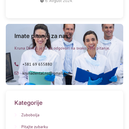
6. Avgust 2024.
Imate pitanje za nas?
Kruna Dental je tu da odgovori na svako vaše pitanje.
+381 69 655880
krunadental.ns@gmail.com
Kategorije
Zubobolja
Pitajte zubarku