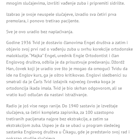
mnogim slučajevima, izvršiti vađenje zuba i pripremiti sidrište.
Izabrao je svoje neuspele slučajeve, izvadio sva četiri prva
premolara, i ponovo tretirao pacijente.
Sve je ovo uradio bez naplaćivanja.
Godine 1936 Tvid je dostavio članovima Engel društva a zatim i
objavio svoj prvi rad o vađenju zuba u svrhu korekcije ortodonske
malokluzije. “Majka” Engel, urednik Engle Ortodontist i član
Englovog društva, odbila je da prisustvuje predavanju. Džordž
Han, čovek koji je uradio sve što je mogao da omogući Tvidu da
ide na Englov kurs, ga je oštro kritikovao. Englovi sledbenici su
smatrali da je Čarls Tvid izdajnik najvećeg čoveka koga je
ortodoncija ikada imala. Tvid je bio skrhan odgovorom, ali se
vratio kući odlučan da nastavi istraživanje.
Radio je još vise nego ranije. Do 1940 sastavio je izveštaje
slučajeva, sa četiri kompleta zapisnika, za 100 uzastopno
tretiranih pacijenata najpre bez ekstrakcije, a zatim sa
ekstrakcijom zuba. Uspeo je da se ubaci u program sledećeg
sastanka Englovog društva u Čikagu, gde je predstavio svoj rad i
pokazao studije slučajeva.