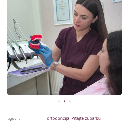
ortodoncija
,
Pitajte zubarku
Tagovi :