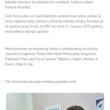
metode tretmana sa edžvajzovim uređajem. Tada je rođena
Tvidova filozofija.
Čarls Tvid, jedan on najbrilijatnijih ortodontista sveta, održao je
svoje obećanje dato mentoru Edvardu Hartleju Englu. Posvetio je
42 godine svog života, od 982 do smrti 11. Januara 1970 godine,
unapređenju edžvajz aparata.
Tekst preveden sa engleskog jezika iz ortodonskog priručnika
„Standard Edgewise: Tweed-Merrifield Philosophy, Diagnosis,
Treatment Plan, and Force System.“ Džejms L. Vaden, Herbert A.
Klonic, Džek G. Dal.
Cilj ortodonske terapije možete pogledati
ovde
.