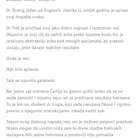
Dr Štrang, jedan od Englovih učenika iz ranijih godina je opisao
ovaj događaj ovako:
Dr Tvid je pročitao svoj jako dobro napisan i ilustrovan rad.
Objasnio je svoj cilj da zadrži zube preko bazalne kosti, što je
iziskivalo ekstrakciju zuba kod mnogih pacijenata; ali svakom
slučaju, jeste davalo stabilne rezultate.
Onda je seo.
Nije bilo aplauza.
Sala se ispunila galamom.
Bar jedno sat vremena Čarlija su glasno grdili toliko da se ne
može zamisliti i nijednu lepu reč za predivane rezultate tretmana.
Tu je bio on, student dr Engla, koji sada narušava fiksno i rigidno
pravilo u njegovim instrukcijama- nikada vaditi zub.
Tokom ovog zlobnog napada, moj um je doživeo potpuni preokret.
Nisam mogao da uvidim ništa sem te divne izložbe tretiranih
slučajeva. Niti jedna individua u prostoriji nije pohvalila