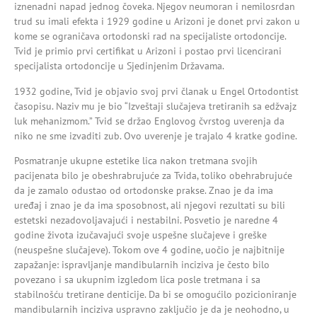
iznenadni napad jednog čoveka. Njegov neumoran i nemilosrdan
trud su imali efekta i 1929 godine u Arizoni je donet prvi zakon u
kome se ograničava ortodonski rad na specijaliste ortodoncije.
Tvid je primio prvi certifikat u Arizoni i postao prvi licencirani
specijalista ortodoncije u Sjedinjenim Državama.
1932 godine, Tvid je objavio svoj prvi članak u Engel Ortodontist
časopisu. Naziv mu je bio “Izveštaji slučajeva tretiranih sa edžvajz
luk mehanizmom.” Tvid se držao Englovog čvrstog uverenja da
niko ne sme izvaditi zub. Ovo uverenje je trajalo 4 kratke godine.
Posmatranje ukupne estetike lica nakon tretmana svojih
pacijenata bilo je obeshrabrujuće za Tvida, toliko obehrabrujuće
da je zamalo odustao od ortodonske prakse. Znao je da ima
uređaj i znao je da ima sposobnost, ali njegovi rezultati su bili
estetski nezadovoljavajući i nestabilni. Posvetio je naredne 4
godine života izučavajući svoje uspešne slučajeve i greške
(neuspešne slučajeve). Tokom ove 4 godine, uočio je najbitnije
zapažanje: ispravljanje mandibularnih inciziva je često bilo
povezano i sa ukupnim izgledom lica posle tretmana i sa
stabilnošću tretirane denticije. Da bi se omogućilo pozicioniranje
mandibularnih inciziva uspravno zaključio je da je neohodno, u