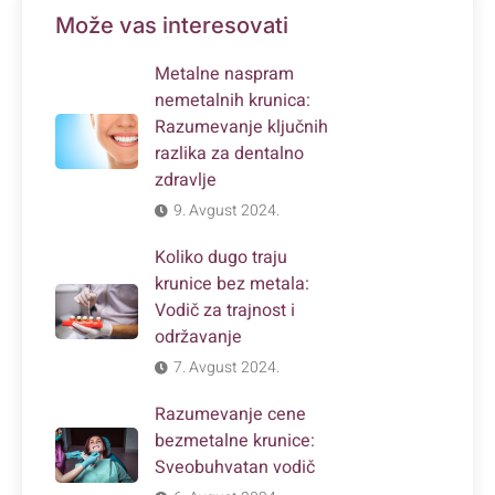
Može vas interesovati
Metalne naspram
nemetalnih krunica:
Razumevanje ključnih
razlika za dentalno
zdravlje
9. Avgust 2024.
Koliko dugo traju
krunice bez metala:
Vodič za trajnost i
održavanje
7. Avgust 2024.
Razumevanje cene
bezmetalne krunice:
Sveobuhvatan vodič