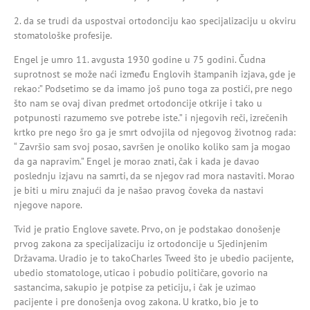
2. da se trudi da uspostvai ortodonciju kao specijalizaciju u okviru
stomatološke profesije.
Engel je umro 11. avgusta 1930 godine u 75 godini. Čudna
suprotnost se može naći između Englovih štampanih izjava, gde je
rekao:” Podsetimo se da imamo još puno toga za postići, pre nego
što nam se ovaj divan predmet ortodoncije otkrije i tako u
potpunosti razumemo sve potrebe iste.” i njegovih reči, izrečenih
krtko pre nego šro ga je smrt odvojila od njegovog životnog rada:
“ Završio sam svoj posao, savršen je onoliko koliko sam ja mogao
da ga napravim.” Engel je morao znati, čak i kada je davao
poslednju izjavu na samrti, da se njegov rad mora nastaviti. Morao
je biti u miru znajući da je našao pravog čoveka da nastavi
njegove napore.
Tvid je pratio Englove savete. Prvo, on je podstakao donošenje
prvog zakona za specijalizaciju iz ortodoncije u Sjedinjenim
Državama. Uradio je to takoCharles Tweed što je ubedio pacijente,
ubedio stomatologe, uticao i pobudio političare, govorio na
sastancima, sakupio je potpise za peticiju, i čak je uzimao
pacijente i pre donošenja ovog zakona. U kratko, bio je to