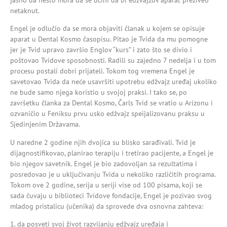
jasno da nešto mora da se učini da bi edžvajzov aparat preživeo
netaknut.
Engel je odlučio da se mora objaviti članak u kojem se opisuje
aparat u Dental Kosmo časopisu. Pitao je Tvida da mu pomogne
jer je Tvid upravo završio Englov “kurs” i zato što se divio i
poštovao Tvidove sposobnosti. Radili su zajedno 7 nedelja i u tom
procesu postali dobri prijateli. Tokom tog vremena Engel je
savetovao Tvida da neće usavršiti upotrebu edžvajz uređaj ukoliko
ne bude samo njega koristio u svojoj praksi. I tako se, po
završetku članka za Dental Kosmo, Čarls Tvid se vratio u Arizonu i
ozvaničio u Feniksu prvu usko edžvajz speijalizovanu praksu u
Sjedinjenim Državama.
U naredne 2 godine njih dvojica su blisko sarađivali. Tvid je
dijagnostifikovao, planirao terapiju i tretirao pacijente, a Engel je
bio njegov savetnik. Engel je bio zadovoljan sa rezultatima i
posredovao je u uključivanju Tvida u nekoliko različitih programa.
Tokom ove 2 godine, serija u seriji vise od 100 pisama, koji se
sada čuvaju u biblioteci Tvidove fondacije, Engel je pozivao svog
mladog pristalicu (učenika) da sprovede dva osnovna zahteva:
1. da posveti svoj život razvijanju edžvajz uređaja i