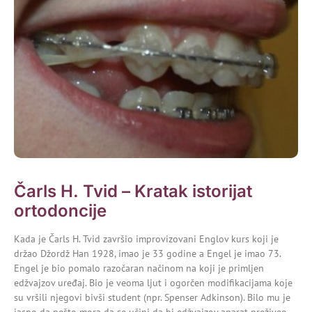
Čarls H. Tvid – Kratak istorijat
ortodoncije
Kada je
Čarls H. Tvid
završio improvizovani Englov kurs koji je
držao Džordž Han 1928, imao je 33 godine a Engel je imao 73.
Engel
je bio pomalo razočaran načinom na koji je primljen
edžvajzov uređaj. Bio je veoma ljut i ogorčen modifikacijama koje
su vršili njegovi bivši student (npr. Spenser Adkinson). Bilo mu je