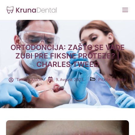
ORTODONCIJA: ZAŠTO SE VADE
ZUBI PRE FIKSNE PROTEZE? |
CHARLES TWEED
Tamara Aničić
9. Avgust 2023.
Pitajte zubarku