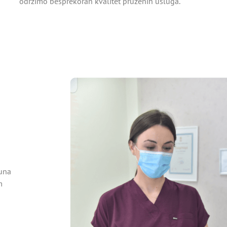
održimo besprekoran kvalitet pruženih usluga.
runa
m