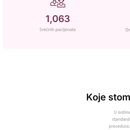
1,452
Srećnih pacijenata
On
Koje stom
U ordin
standardn
procedura.