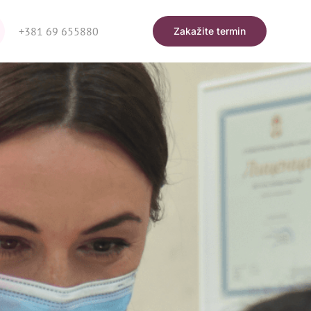
+381 69 655880
Zakažite termin