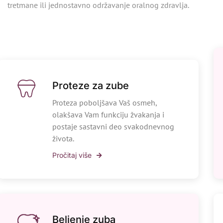
tretmane ili jednostavno održavanje oralnog zdravlja.
Proteze za zube
Proteza poboljšava Vaš osmeh,
olakšava Vam funkciju žvakanja i
postaje sastavni deo svakodnevnog
života.
Pročitaj više
Beljenje zuba