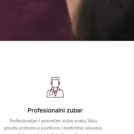
Profesionalni zubar
Profesionalan i posvećen zubar svaku Vašu
posetu pretvara u pozitivno i bezbrižno iskustvo.