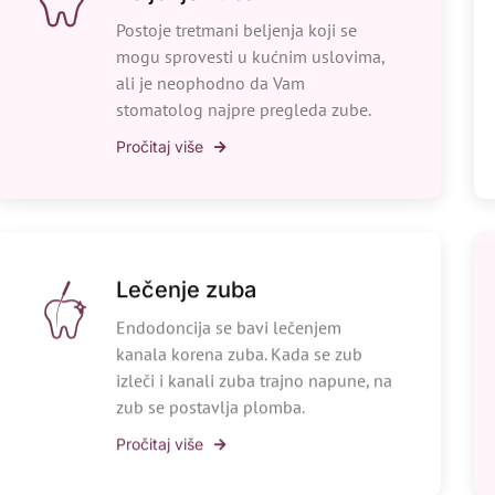
Postoje tretmani beljenja koji se
mogu sprovesti u kućnim uslovima,
ali je neophodno da Vam
stomatolog najpre pregleda zube.
Pročitaj više
Lečenje zuba
Endodoncija se bavi lečenjem
kanala korena zuba. Kada se zub
izleči i kanali zuba trajno napune, na
zub se postavlja plomba.
Pročitaj više