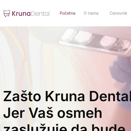
Početna
O nama
Cenovnik
Zašto Kruna Denta
Jer Vaš osmeh
zaslužuje da bude