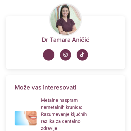
Dr Tamara Aničić
Može vas interesovati
Metalne naspram
nemetalnih krunica:
Razumevanje ključnih
razlika za dentalno
zdravlje