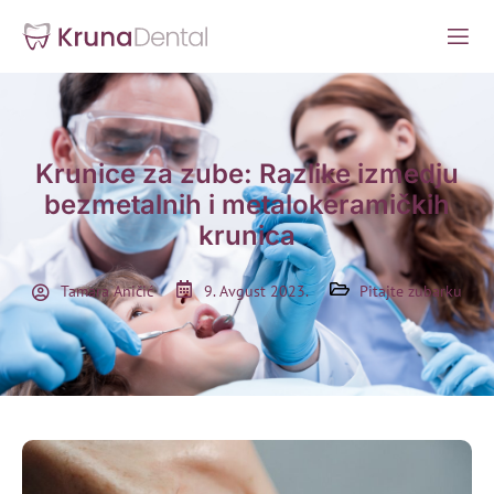
Krunice za zube: Razlike izmedju
bezmetalnih i metalokeramičkih
krunica
Tamara Aničić
9. Avgust 2023.
Pitajte zubarku