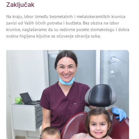
Zaključak
Na kraju, izbor između bezmetalnih i metalokeramičkih krunica
zavisi od Vaših ličnih potreba i budžeta. Bez obzira na izbor
krunice
, naglašavamo da su redovne posete stomatologu i dobra
oralna higijena ključne za očuvanje zdravlja zuba.