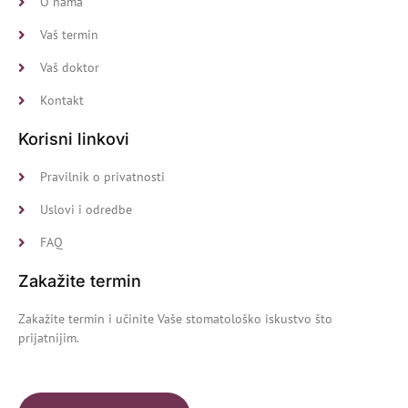
O nama
Vaš termin
Vaš doktor
Kontakt
Korisni linkovi
Pravilnik o privatnosti
Uslovi i odredbe
FAQ
Zakažite termin
Zakažite termin i učinite Vaše stomatološko iskustvo
što
prijatnijim.