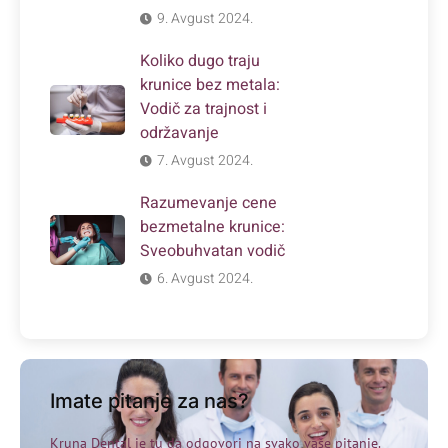
9. Avgust 2024.
Koliko dugo traju
krunice bez metala:
Vodič za trajnost i
održavanje
7. Avgust 2024.
Razumevanje cene
bezmetalne krunice:
Sveobuhvatan vodič
6. Avgust 2024.
Imate pitanje za nas?
Kruna Dental je tu da odgovori na svako vaše pitanje.