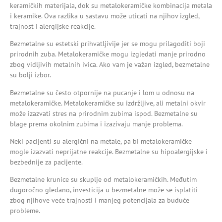
keramičkih materijala, dok su metalokeramičke kombinacija metala
i keramike. Ova razlika u sastavu može uticati na njihov izgled,
trajnost i alergijske reakcije.
Bezmetalne su estetski prihvatljivije jer se mogu prilagoditi boji
prirodnih zuba. Metalokeramičke mogu izgledati manje prirodno
zbog vidljivih metalnih ivica. Ako vam je važan izgled, bezmetalne
su bolji izbor.
Bezmetalne su često otpornije na pucanje i lom u odnosu na
metalokeramičke. Metalokeramičke su izdržljive, ali metalni okvir
može izazvati stres na prirodnim zubima ispod. Bezmetalne su
blage prema okolnim zubima i izazivaju manje problema.
Neki pacijenti su alergični na metale, pa bi metalokeramičke
mogle izazvati neprijatne reakcije. Bezmetalne su hipoalergijske i
bezbednije za pacijente.
Bezmetalne krunice su skuplje od metalokeramičkih. Međutim
dugoročno gledano, investicija u bezmetalne može se isplatiti
zbog njihove veće trajnosti i manjeg potencijala za buduće
probleme.