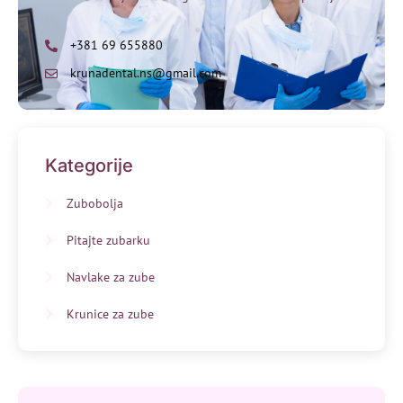
+381 69 655880
krunadental.ns@gmail.com
Kategorije
Zubobolja
Pitajte zubarku
Navlake za zube
Krunice za zube