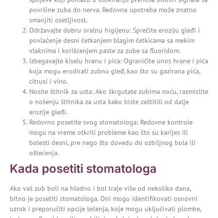
površine zuba do nerva. Redovna upotreba može znatno
smanjiti osetljivost.
Održavajte dobru oralnu higijenu: Sprečite eroziju gleđi i
povlačenje desni četkanjem blagim četkicama sa mekim
vlaknima i korišćenjem paste za zube sa fluoridom.
Izbegavajte kiselu hranu i pića: Ograničite unos hrane i pića
koja mogu erodirati zubnu gleđ, kao što su gazirana pića,
citrusi i vino.
Nosite štitnik za usta: Ako škrgutate zubima noću, razmislite
o nošenju štitnika za usta kako biste zaštitili od dalje
erozije gleđi.
Redovno posetite svog stomatologa: Redovne kontrole
mogu na vreme otkriti probleme kao što su karijes ili
bolesti desni, pre nego što dovedu do ozbiljnog bola ili
oštećenja.
Kada posetiti stomatologa
Ako vaš zub boli na hladno i bol traje više od nekoliko dana,
bitno je
posetiti stomatologa
. Oni mogu identifikovati osnovni
uzrok i preporučiti opcije lečenja, koje mogu uključivati plombe,