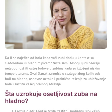
Da li se naježite od bola kada vaši zubi dođu u kontakt sa
sladoledom ili hladnim pićem? Niste sami. Mnogi ljudi osećaju
nelagodnost ili oštre bolove u zubima kada su izloženi niskim
temperaturama. Ovaj članak zaroniće u razloge zbog kojih zub
boli na hladno, osnovne uzroke i praktična rešenja za ublažavanje
bola i zaštitu vašeg oralnog zdravlja.
Šta uzrokuje osetljivost zuba na
hladno?
Erozija gleđi: Gleđ je tvrda, zaštitni spoljašnji sloj vaših