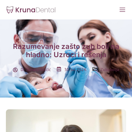
Razumevanje zašto zub boli na
hladno: Uzroci i rešenja
Dr Tamara Aničić
30. Jul 2024.
Zubobolja