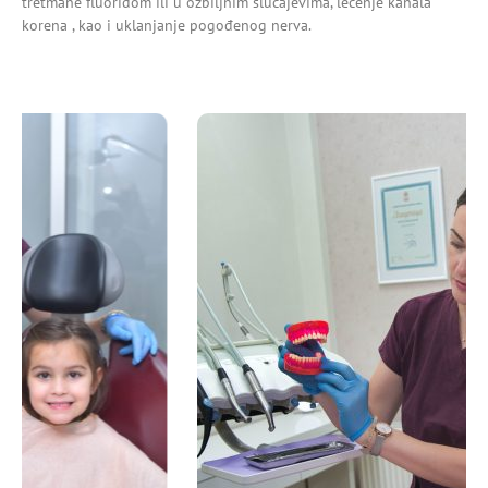
tretmane fluoridom ili u ozbiljnim slučajevima, lečenje kanala
korena , kao i uklanjanje pogođenog nerva.