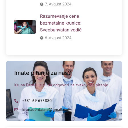
7. Avgust 2024.
Razumevanje cene
bezmetalne krunice:
Sveobuhvatan vodič
6. Avgust 2024.
Imate pitanje za nas?
Kruna Dental je tu da odgovori na svako vaše pitanje.
+381 69 655880
krunadental.ns@gmail.com