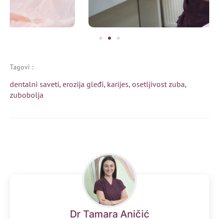
Tagovi :
dentalni saveti
,
erozija gleđi
,
karijes
,
osetljivost zuba
,
zubobolja
Dr Tamara Aničić