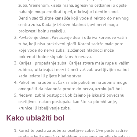
zuba. Vremenom, kisela hrana, agresivno četkanje ili opšte
habanje mogu erodirati gleđ, otkrivajući dentin spod.
Dentin sadrži sitne kanaliće koji vode direktno do nervnog
centra zuba. Kada je izložen hladnoći, ovi nervi mogu
proizvesti bolnu reakciju.
Povlačenje desni: Povlačenje desni otkriva korenove vaših
zuba, koji nisu prekriveni gleđi. Koreni sadrže male pore
koje vode do nerva zuba. Izloženost hladnoći može
pokrenuti bolne signale iz ovih nerava.
Karijes i propadanje zuba:
Karijes
stvara male rupe u vašim
zubima, otkrivajući nerv i čineći vaš zub osetljivijim na bol
kada jedete ili pijete hladne stvari.
Pukotine na zubima: Čak i male pukotine na zubima mogu
omogućiti da hladnoća prodre do nerva, uzrokujući bol.
Nedavni zubni postupci: Uobičajeno je iskusiti povećanu
osetljivost nakon postupaka kao što su plombiranje,
krunice ili izbeljivanje zuba.
Kako ublažiti bol
Koristite pastu za zube za osetljive zube: Ove paste sadrže
spojeve koji pomažu u blokiranju prenosa bolnih signala sa