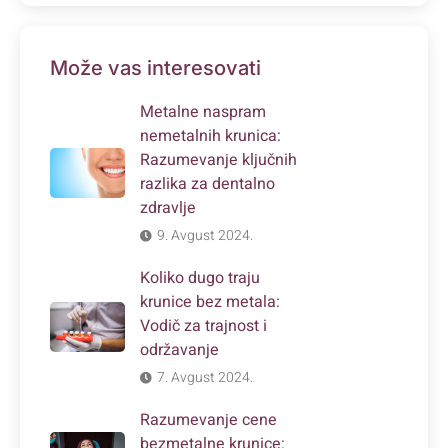
Može vas interesovati
Metalne naspram
nemetalnih krunica:
Razumevanje ključnih
razlika za dentalno
zdravlje
9. Avgust 2024.
Koliko dugo traju
krunice bez metala:
Vodič za trajnost i
održavanje
7. Avgust 2024.
Razumevanje cene
bezmetalne krunice: