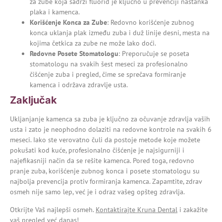
za zube koja sadrži fluorid je ključno u prevenciji nastanka
plaka i kamenca.
Korišćenje Konca za Zube
: Redovno korišćenje zubnog
konca uklanja plak između zuba i duž linije desni, mesta na
kojima četkica za zube ne može lako doći.
Redovne Posete Stomatologu
: Preporučuje se poseta
stomatologu na svakih šest meseci za profesionalno
čišćenje zuba i pregled, čime se sprečava formiranje
kamenca i održava zdravlje usta.
Zaključak
Ukljanjanje kamenca sa zuba je ključno za očuvanje zdravlja vaših
usta i zato je neophodno
dolaziti na redovne kontrole
na svakih 6
meseci. Iako ste verovatno čuli da postoje metode koje možete
pokušati kod kuće, profesionalno čišćenje je najsigurniji i
najefikasniji način da se rešite kamenca. Pored toga, redovno
pranje zuba, korišćenje zubnog konca i posete stomatologu su
najbolja prevencija protiv formiranja kamenca. Zapamtite, zdrav
osmeh nije samo lep, već je i odraz vašeg opšteg zdravlja.
Otkrijte Vaš najlepši osmeh.
Kontaktirajte Kruna Dental
i zakažite
vaš pregled već danas!