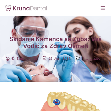
Skidanje Kamenca sa Zuba: Vaš
Vodič za Zdrav Osmeh
Dr Tamara Aničić
15. April 2024.
Pitajte zubarku