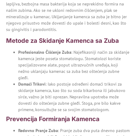
lepljiva, bezbojna masa bakterija koja se neprekidno formira na
našim zubima. Ako se ne ukloni redovnim čišćenjem, plak se
mineralizuje u kamenac. Ukljanjanje kamenca sa zuba je bitno jer
njegovo prisustvo može dovesti do upale i bolesti desni, kao što
su gingivitis i parodontitis.
Metode za Skidanje Kamenca sa Zuba
Profesionalno Čišćenje Zuba
: Najefikasniji način za skidanje
kamenca jeste poseta stomatologu. Stomatolozi koriste
specijalizovane alate, poput ultrazvučnih uređaja, koji
nežno uklanjaju kamenac sa zuba bez oštećenja zubne
gleđi.
Domaći Trikovi
: Iako postoje određeni domaći trikovi za
skidanje kamenca, kao što su soda bikarbona ili jabukovo
sirće, važno je biti oprezan. Nepravilna upotreba može
dovesti do oštećenja zubne gleđi. Stoga, pre bilo kakve
primene, konsultujte se sa svojim stomatologom.
Prevencija Formiranja Kamenca
Redovno Pranje Zuba
: Pranje zuba dva puta dnevno pastom