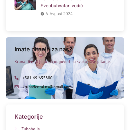
Sveobuhvatan vodič
6. Avgust 2024.
Imate pitanje za nas?
Kruna Dental je tu da odgovori na svako vaše pitanje.
+381 69 655880
krunadental.ns@gmail.com
Kategorije
Zubobolja