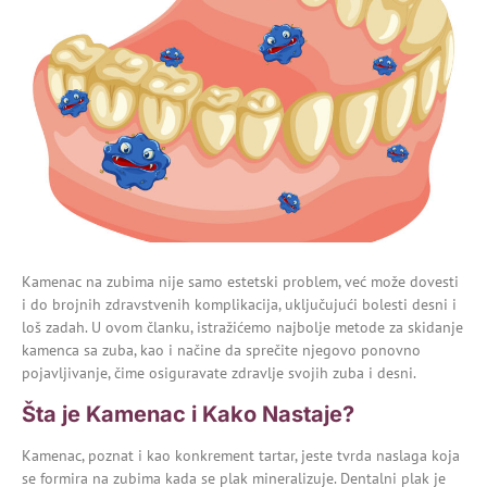
Kamenac na zubima nije samo estetski problem, već može dovesti
i do brojnih zdravstvenih komplikacija, uključujući bolesti desni i
loš zadah. U ovom članku, istražićemo najbolje metode za skidanje
kamenca sa zuba, kao i načine da sprečite njegovo ponovno
pojavljivanje, čime osiguravate zdravlje svojih zuba i desni.
Šta je Kamenac i Kako Nastaje?
Kamenac
, poznat i kao konkrement tartar, jeste tvrda naslaga koja
se formira na zubima kada se plak mineralizuje. Dentalni plak je