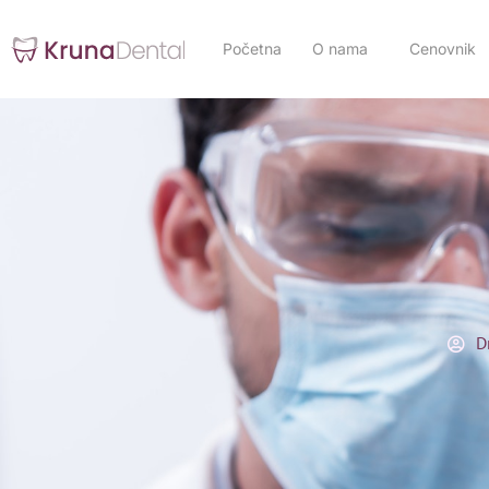
Početna
O nama
Cenovnik
D