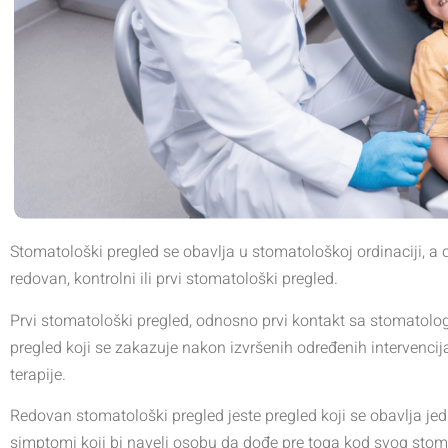
Stomatološki pregled se obavlja u stomatološkoj ordinaciji, a 
redovan, kontrolni ili prvi stomatološki pregled.
Prvi stomatološki pregled, odnosno prvi kontakt sa stomatolog
pregled koji se zakazuje nakon izvršenih određenih intervencija
terapije.
Redovan stomatološki pregled jeste pregled koji se obavlja je
simptomi koji bi naveli osobu da dođe pre toga kod svog stom