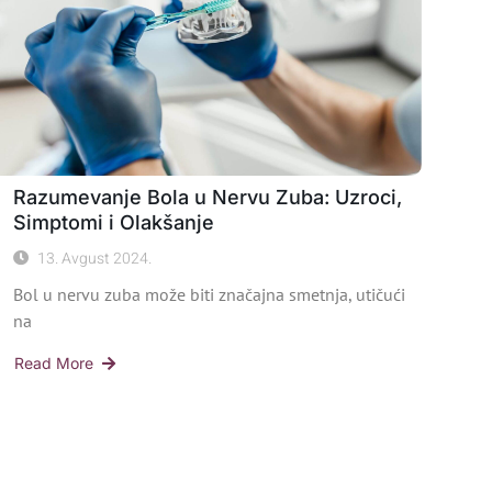
Razumevanje Bola u Nervu Zuba: Uzroci,
Simptomi i Olakšanje
13. Avgust 2024.
Bol u nervu zuba može biti značajna smetnja, utičući
na
Read More