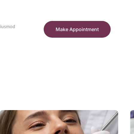
 eiusmod
Make Appointment