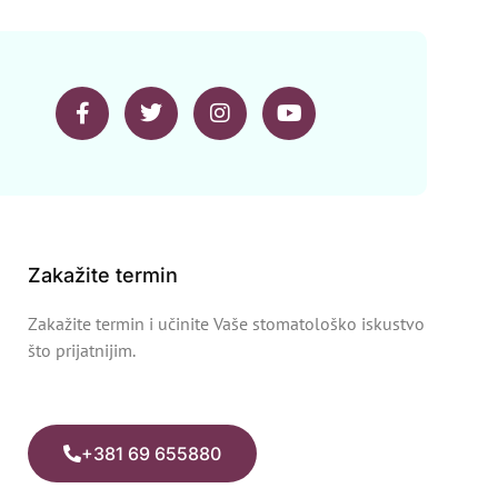
Zakažite termin
Zakažite termin i učinite Vaše stomatološko iskustvo
što prijatnijim.
+381 69 655880