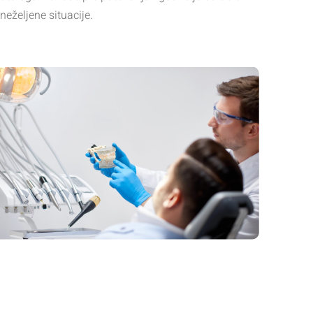
eželjene situacije.