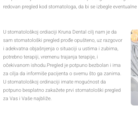
redovan pregled kod stomatologa, da bi se izbegle eventualne n
U stomatološkoj ordiaciji Kruna Dental cilj nam je da
sam stomatološki pregled prođe opušteno, uz razgovor
i adekvatna objašnjenja o situaciji u ustima i zubima,
potrebno terapiji, vremenu trajanja terapije, i
očekivanom ishodu.Pregled je potpuno bezbolan i ima
za cilja da informiše pacijenta o svemu što ga zanima.
U stomatološkoj ordinaciji imate mogućnost da
potpuno besplatno zakažete prvi stomatološki pregled
za Vas i Vaše najbliže.