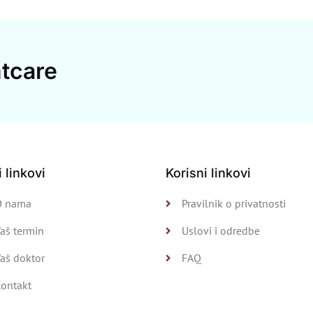
tcare
i linkovi
Korisni linkovi
O nama
Pravilnik o privatnosti
aš termin
Uslovi i odredbe
aš doktor
FAQ
Kontakt