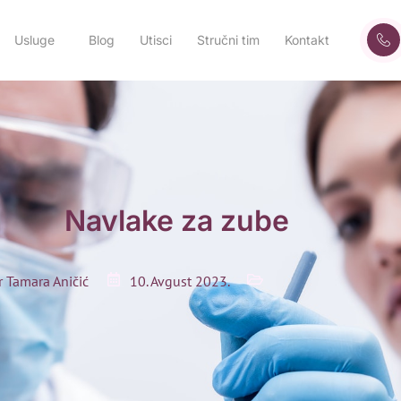
Usluge
Blog
Utisci
Stručni tim
Kontakt
Navlake za zube
r Tamara Aničić
10. Avgust 2023.