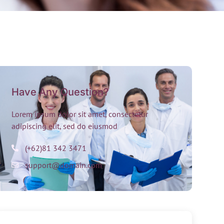
Have Any Question?
Lorem ipsum dolor sit amet, consectetur
adipiscing elit, sed do eiusmod
(+62)81 342 3471
support@domain.com