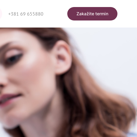
+381 69 655880
Zakažite termin