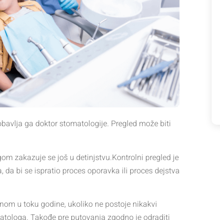
obavlja ga doktor stomatologije. Pregled može biti
om zakazuje se još u detinjstvu.Kontrolni pregled je
, da bi se ispratio proces oporavka ili proces dejstva
dnom u toku godine, ukoliko ne postoje nikakvi
atologa. Takođe pre putovanja zgodno je odraditi